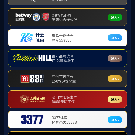
网举办学习贯彻党的二十届四中全会精神宣讲报告
中国服
会。威廉希尔williamhill(亚洲)公司 - 中文官网党委书
记、董事长白凡作宣讲报告。报告会通过"现场+视
中国服
频"形式召开。威廉希尔williamhill(亚洲)公司 - 中文
官网领导班子成员，集团总经理助理、...
中国服
21
威廉希尔williamhill(亚洲)公司 - 中文官网
举办2025年专职党务高管培训班
商业
2025.11
11月19日至20日，威廉希尔williamhill(亚洲)公司 -
住宿
中文官网举办2025年专职党务高管培训班。集团党委
副书记、董事王可出席并作开班动员。本次培训旨在
文娱
深入学习贯彻新时代党的建设总要求，全面提升党务
干部的政治素养、...
餐饮
出行
17
威廉希尔williamhill(亚洲)公司 - 中文官网
举办2025年新任党支部书记培训班
2025.11