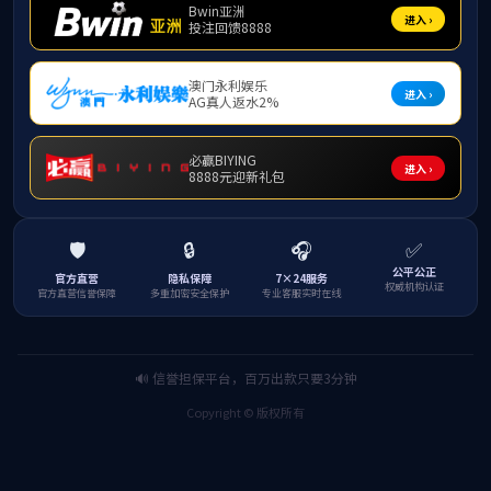
日前，为深入学习宣传贯彻党的二十届四中全会精
全聚德
神，持续推动习近平总书记关于国有企业改革发展和
党的建设的重要论述专题教育走深走实，进一步加强
王府井
党支部标准化规范化建设，树牢"与时俱进学、联...
willi
13
威廉希尔williamhill(亚洲)公司 - 中文官网
党委开展理论学习中心组学习暨习近平新
2025.11
企业动
时代中国特色社会主义思想京华实践主题
教室现场教学
映像wil
11月11日，在集团上下深入开展学习宣传贯彻党的二
十届四中全会精神和学习贯彻习近平总书记关于国有
企业改革发展和党的建设重要论述专题教育之际，威
廉希尔williamhill(亚洲)公司 - 中文官网党委开展理论
学习中心组学习暨习近...
党建要
27
威廉希尔williamhill(亚洲)公司 - 中文官网
群团工