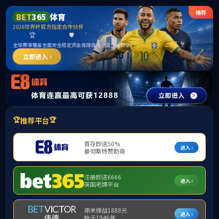
威廉希尔williamhill(亚洲)公司 - 中文官网
willi
党群天地
董事长
组织结
管理团
党建要闻
企业文
25
学习宣传贯彻全会精神｜威廉希尔
williamhill(亚洲)公司 - 中文官网举办学习
联系我
2025.11
贯彻党的二十届四中全会精神宣讲报告会
11月25日，威廉希尔williamhill(亚洲)公司 - 中文官